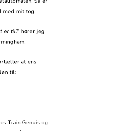
letautomaten. Så er
d med mit tog.
 er til?
‘ hører jeg
irmingham.
rtæller at ens
en til:
hos Train Genuis og