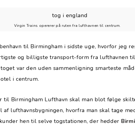
Virgin Trains opererer på ruten fra lufthavnen til centrum.
øbenhavn til Birmingham i sidste uge, hvorfor jeg r
igste og billigste transport-form fra lufthavnen ti
 at toget var den uden sammenligning smarteste må
hotel i centrum.
til Birmingham Lufthavn skal man blot følge skilt
l af lufthavnsbygningen, hvorfra man skal tage med
kunder hen til selve togstationen, der hedder
Birm