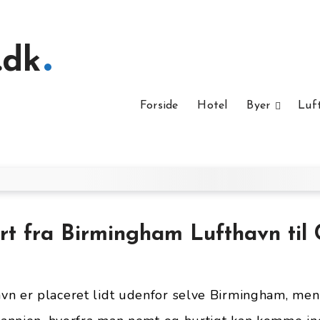
.dk
Forside
Hotel
Byer
Luf
rt fra Birmingham Lufthavn til
n er placeret lidt udenfor selve Birmingham, men