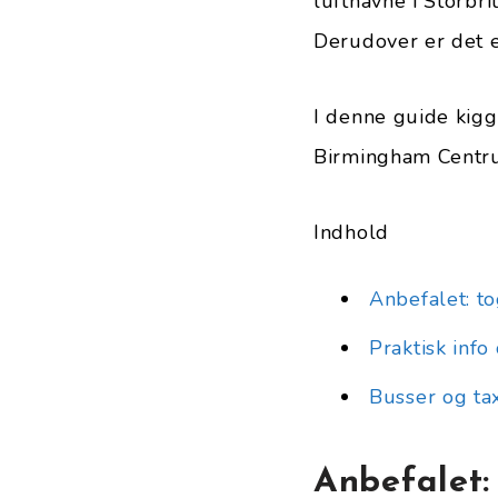
lufthavne i Storbr
Derudover er det e
I denne guide kigg
Birmingham Centr
Indhold
Anbefalet: to
Praktisk inf
Busser og ta
Anbefalet: