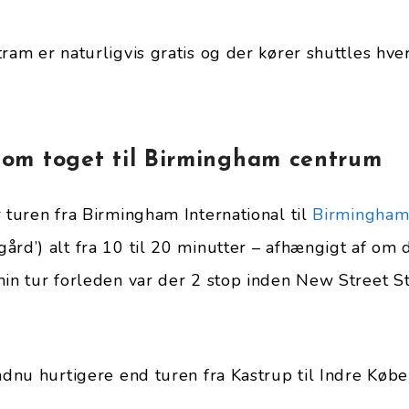
ram er naturligvis gratis og der kører shuttles hver
o om toget til Birmingham centrum
r turen fra Birmingham International til
Birmingham
ård’) alt fra 10 til 20 minutter – afhængigt af om 
min tur forleden var der 2 stop inden New Street St
endnu hurtigere end turen fra Kastrup til Indre Køb