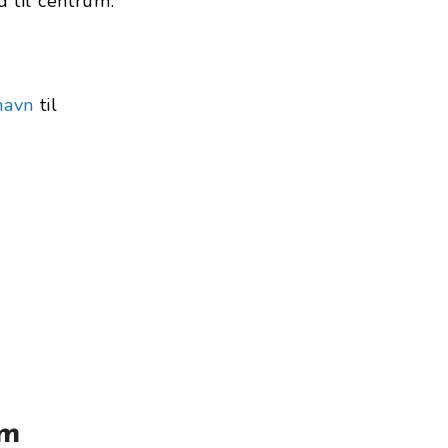
 til centrum.
havn
til
um