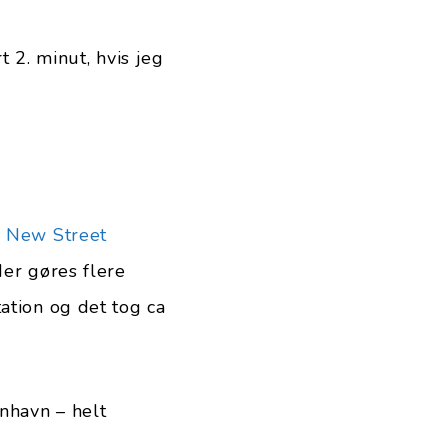
t 2. minut, hvis jeg
 New Street
der gøres flere
ation og det tog ca
enhavn – helt