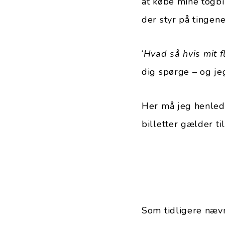
at købe mine togbi
der styr på tingen
‘
Hvad så hvis mit fl
dig spørge – og je
Her må jeg henled
billetter gælder t
Som tidligere nævn