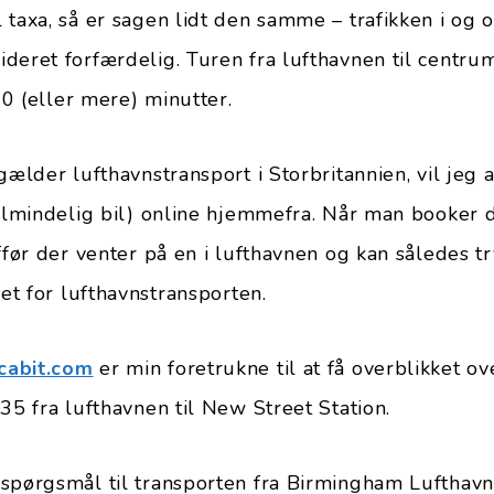
 taxa, så er sagen lidt den samme – trafikken i og 
deret forfærdelig. Turen fra lufthavnen til centru
 60 (eller mere) minutter.
gælder lufthavnstransport i Storbritannien, vil jeg
 almindelig bil) online hjemmefra. Når man booker
ffør der venter på en i lufthavnen og kan således tr
get for lufthavnstransporten.
cabit.com
er min foretrukne til at få overblikket ov
35 fra lufthavnen til New Street Station.
spørgsmål til transporten fra Birmingham Lufthavn 