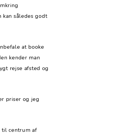
omkring
m kan således godt
 anbefale at booke
 den kender man
ygt rejse afsted og
er priser og jeg
til centrum af