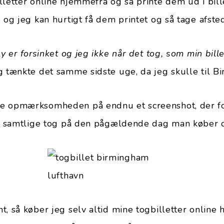
lletter online hjemmefra og så printe dem ud i bil
e og jeg kan hurtigt få dem printet og så tage afste
y er forsinket og jeg ikke når det tog, som min billet
g tænkte det samme sidste uge, da jeg skulle til B
e opmærksomheden på endnu et screenshot, der fo
il samtlige tog på den pågældende dag man køber d
t, så køber jeg selv altid mine togbilletter online 