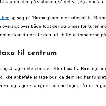
lletautomaten på stationen, så det vil jeg anbefale 
s her
og søg på ‘Birmingham International’ til ‘Bi
en oversigt over både togtider og priser for turen in
 online kan du printe den ud i billetautomaterne på
taxa til centrum
s også tage enten busser eller taxa fra Birmingham
eg ikke anbefale at tage bus, da dem jeg har fundet
rere og tagere længere tid end toget, så det er ga