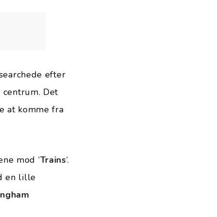
esearchede efter
l centrum. Det
de at komme fra
ene mod ‘
Trains
‘.
 en lille
ingham