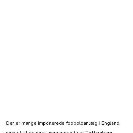
Der er mange imponerede fodboldanlæg i England,
men et af de mest imponerende er
Tottenham