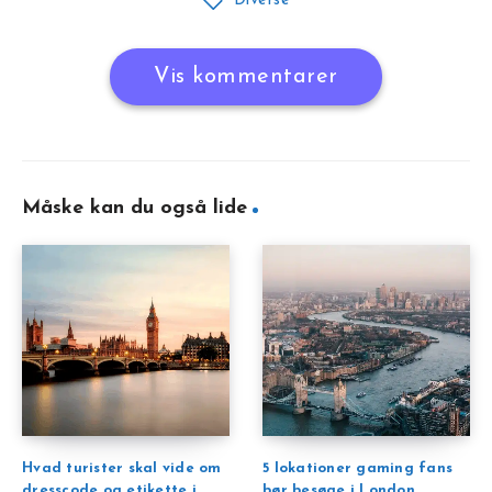
Diverse
Vis kommentarer
Måske kan du også lide
Hvad turister skal vide om
5 lokationer gaming fans
dresscode og etikette i
bør besøge i London