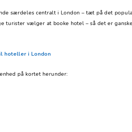
nde særdeles centralt i London – tæt på det popu
ge turister vælger at booke hotel – så det er gans
il hoteller i London
enhed på kortet herunder: