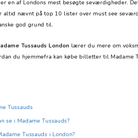
r en af Londons mest besøgte seværdigheder. De
 altid nævnt på top 10 lister over must see sevær
anske god grund til.
adame Tussauds London
lærer du mere om voksmu
ordan du hjemmefra kan købe billetter til Madame
me Tussauds
n se i Madame Tussauds?
 Madame Tussauds i London?