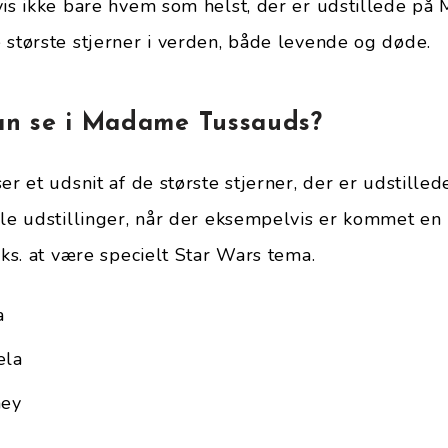
vis ikke bare hvem som helst, der er udstillede p
 største stjerner i verden, både levende og døde.
n se i Madame Tussauds?
er et udsnit af de største stjerner, der er udstille
lle udstillinger, når der eksempelvis er kommet en
eks. at være specielt Star Wars tema.
a
ela
ney