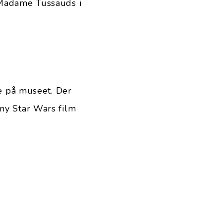
å Madame Tussauds i
de på museet. Der
 ny Star Wars film