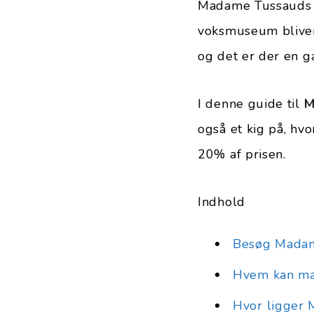
Madame Tussauds e
voksmuseum bliver
og det er der en g
I denne guide til
M
også et kig på, hv
20% af prisen.
Indhold
Besøg Mada
Hvem kan ma
Hvor ligger