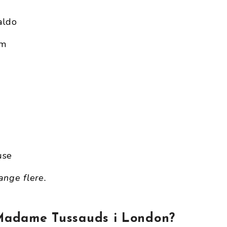
aldo
am
use
nge flere.
 Madame Tussauds i London?