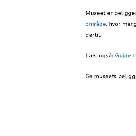
Museet er beligge
område
, hvor man
dertil.
Læs også:
Guide t
Se museets beligg