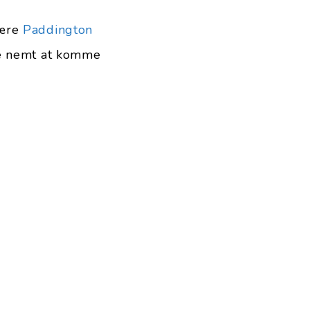
lære
Paddington
ke nemt at komme