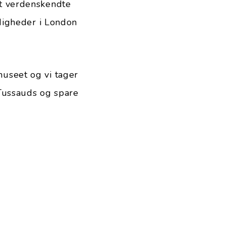
t verdenskendte
digheder i London
seet og vi tager
 Tussauds og spare