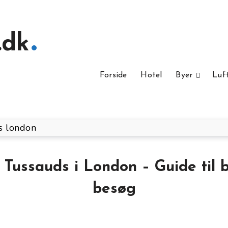
.dk
Forside
Hotel
Byer
Luf
ussauds i London – Guide til bi
besøg