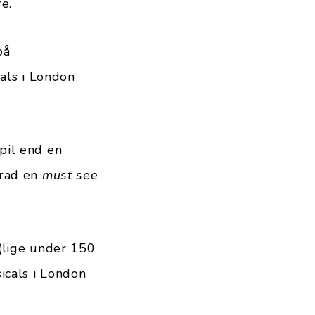
e.
på
cals i London
pil end en
grad en
must see
 (lige under 150
sicals i London