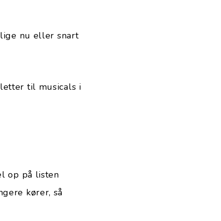
lige nu eller snart
tter til musicals i
l op på listen
ngere kører, så