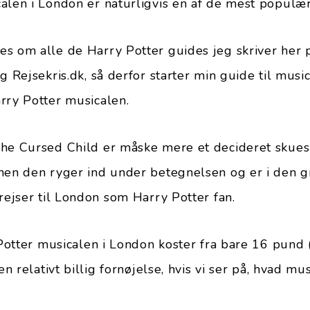
alen i London er naturligvis en af de mest populær
s om alle de Harry Potter guides jeg skriver her 
g Rejsekris.dk, så derfor starter min guide til musi
rry Potter musicalen.
The Cursed Child er måske mere et decideret skues
 men den ryger ind under betegnelsen og er i den 
rejser til London som Harry Potter fan.
y Potter musicalen i London koster fra bare 16 pund
en relativt billig fornøjelse, hvis vi ser på, hvad mu