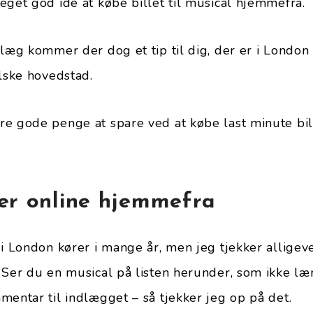
eget god idé at købe billet til musical hjemmefra.
læg kommer der dog et tip til dig, der er i London 
elske hovedstad.
e gode penge at spare ved at købe last minute bille
ter online hjemmefra
i London kører i mange år, men jeg tjekker alligeve
 Ser du en musical på listen herunder, som ikke læ
mentar til indlægget – så tjekker jeg op på det.