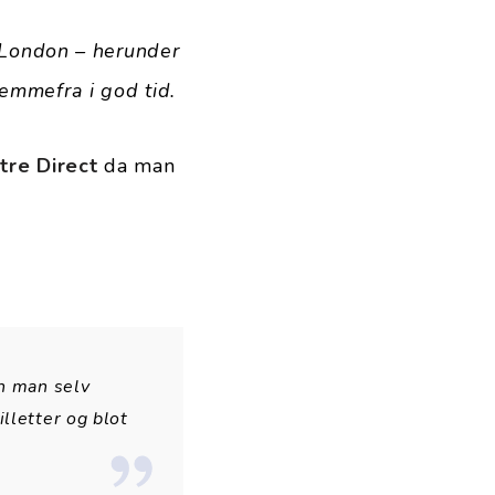
i London – herunder
emmefra i god tid.
re Direct
da man
an man selv
lletter og blot