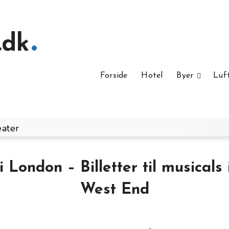
.dk
Forside
Hotel
Byer
Luf
i London – Billetter til musicals
West End