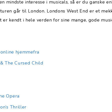
n mindste interesse i musicals, så er du ganske enk
år turen går til London. Londons West End er et mek
 er kendt i hele verden for sine mange, gode music
r online hjemmefra
 & The Cursed Child
the Opera
on’s Thriller