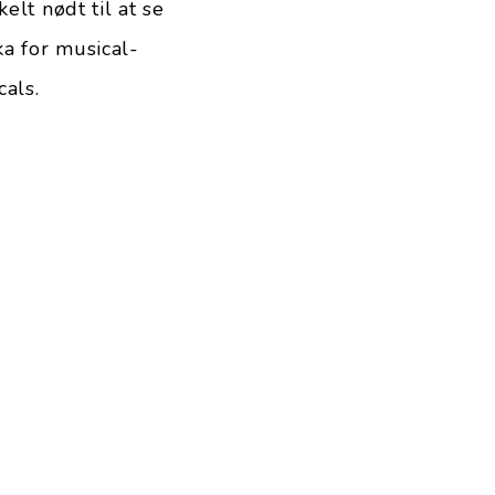
elt nødt til at se
ka for musical-
als.