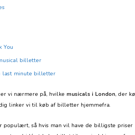
es
k You
usical billetter
last minute billetter
ger vi nærmere på, hvilke
musicals i London
, der k
ig linker vi til køb af billetter hjemmefra.
 populært, så hvis man vil have de billigste priser 