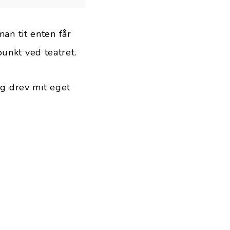
man tit enten får
unkt ved teatret.
eg drev mit eget