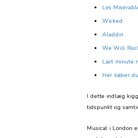
Les Miserabl
Wicked
Aladdin
We Will Roc
Last minute m
Her køber du 
I dette indlæg kig
tidspunkt og samtid
Musical i London er