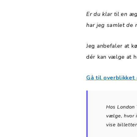
Er du klar til en æ
har jeg samlet de 
Jeg anbefaler at kø
dér kan vælge at he
Gå til overblikket
Hos London T
vælge, hvor 
vise billett