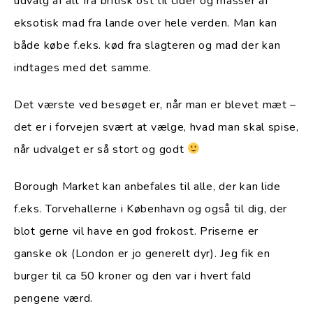
udvalg af alt fra britisk ost til cider og masser af
eksotisk mad fra lande over hele verden. Man kan
både købe f.eks. kød fra slagteren og mad der kan
indtages med det samme.
Det værste ved besøget er, når man er blevet mæt –
det er i forvejen svært at vælge, hvad man skal spise,
når udvalget er så stort og godt
Borough Market kan anbefales til alle, der kan lide
f.eks. Torvehallerne i København og også til dig, der
blot gerne vil have en god frokost. Priserne er
ganske ok (London er jo generelt dyr). Jeg fik en
burger til ca 50 kroner og den var i hvert fald
pengene værd.