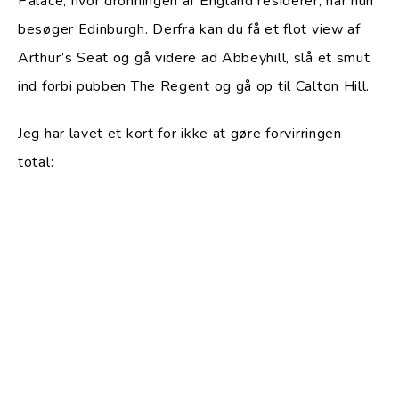
Palace, hvor dronningen af England residerer, når hun
besøger Edinburgh. Derfra kan du få et flot view af
Arthur’s Seat og gå videre ad Abbeyhill, slå et smut
ind forbi pubben The Regent og gå op til Calton Hill.
Jeg har lavet et kort for ikke at gøre forvirringen
total: