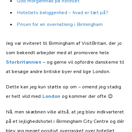
God morgenmad på hotellet
Hotellets beliggenhed – hvad er tæt på?
Prisen for en overnatning i Birmingham
Jeg var inviteret til Birmingham af VisitBritain, der jo
som bekendt arbejder med at promovere hele
Storbritannien
– og gerne vil opfordre danskerne til
at besøge andre britiske byer end lige London.
Dette kan jeg kun støtte op om – omend jeg stadig
er helt vild med
London
og kommer der ofte 😉
Nå, men skæbnen ville altså, at jeg blev indkvarteret
på et lejlighedshotel i Birmingham City Centre og dér
blev jeg meget positivt overrasket over hotellet,